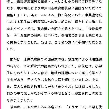
催し、東美濃栗振興協議会・ＪＡひがしみの様にご協力をいた
だき、中津川市および中津川市教育委員会に後援をいただいて
開催しました。栗チームによる、約１年間にわたる東美濃地域
における栗生産の課題解決への取り組みの一環として実施され
た本イベントでは、栗の魅力を紹介するとともに、「後継者不
足」や「栗生産の将来」について、参加者の皆さまと共に考え
る機会となりました。当日は、２３名の方にご参加いただきま
した。
前半は、土屋栗農園での開会式の後、紙芝居による地域課題
の紹介と、その解決策の提案が行われました。紙芝居は、小学
生にもわかりやすい内容で、地域の課題について楽しく学べる
工夫があり、子どもたちも熱心に耳を傾けていました。その
後、広大な栗園を散策しながら「栗クイズ」に挑戦しました。
自然の中で楽しみながら学べる時間となり、参加者同士の交流
も深まりました。
後半は、ＪＡひがしみの本店にて、「くりサーチ」と栗を使