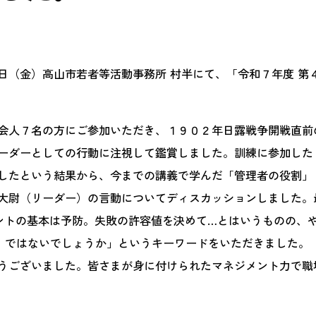
（金）高山市若者等活動事務所 村半にて、「令和７年度 第４
会人７名の方にご参加いただき、１９０２年日露戦争開戦直前
ーダーとしての行動に注視して鑑賞しました。訓練に参加した
したという結果から、今までの講義で学んだ「管理者の役割」「
大尉（リーダー）の言動についてディスカッションしました。
基本は予防。失敗の許容値を決めて…とはいうものの、やはり本質は『Do
い）ではないでしょうか」というキーワードをいただきました。
うございました。皆さまが身に付けられたマネジメント力で職