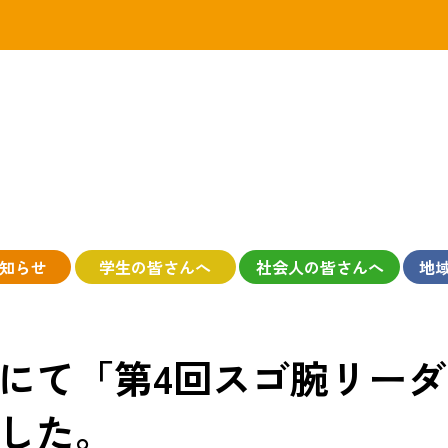
知らせ
学生の皆さんへ
社会人の皆さんへ
地
にて「第4回スゴ腕リー
した。