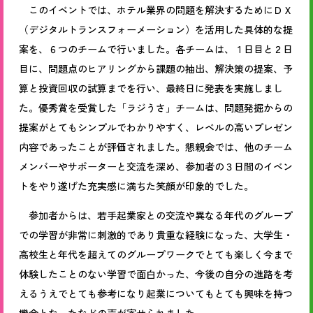
このイベントでは、ホテル業界の問題を解決するためにＤＸ
（デジタルトランスフォーメーション）を活用した具体的な提
案を、
６
つのチームで行いました。各チームは、１日目と
２
日
目に、問題点のヒアリングから課題の抽出、解決策の提案、予
算と投資回収の試算までを行い、最終日に発表を実施しまし
た。優秀賞を受賞した「ラジうさ」チームは、問題発掘からの
提案がとてもシンプルでわかりやすく、レベルの高いプレゼン
内容であったことが評価されました。懇親会では、他のチーム
メンバーやサポーターと交流を深め、参加者の
３
日間のイベン
トをやり遂げた充実感に満ちた笑顔が印象的でした。
参加者からは、若手起業家との交流や異なる年代のグループ
での学習が非常に刺激的であり貴重な経験になった、大学生・
高校生と年代を超えてのグループワークでとても楽しく今まで
体験したことのない学習で面白かった、今後の自分の進路を考
えるうえでとても参考になり起業についてもとても興味を持つ