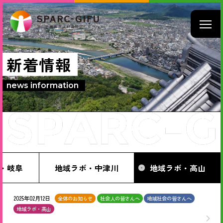
新着情報
news information
・岐阜
地域ラボ・中津川
地域ラボ・高山
2025年02月12日
全体のお知らせ
社会人の皆さんへ
地域社会の皆さんへ
地域ラボ・高山